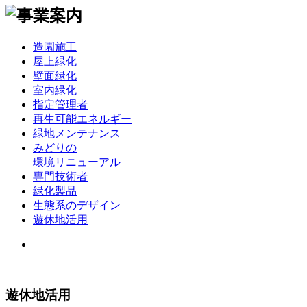
造園施工
屋上緑化
壁面緑化
室内緑化
指定管理者
再生可能エネルギー
緑地メンテナンス
みどりの
環境リニューアル
専門技術者
緑化製品
生態系のデザイン
遊休地活用
遊休地活用